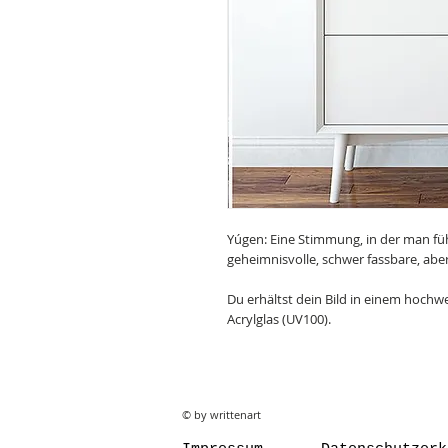
Yúgen: Eine Stimmung, in der man füh
geheimnisvolle, schwer fassbare, aber
Du erhältst dein Bild in einem hoch
Acrylglas (UV100).
© by writtenart