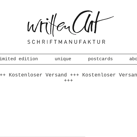
imited edition
unique
postcards
ab
++ Kostenloser Versand +++ Kostenloser Versa
+++