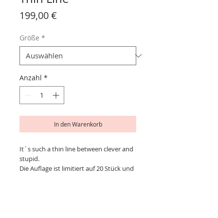
Preis
199,00 €
Größe
*
Anzahl
*
In den Warenkorb
It´s such a thin line between clever and
stupid.
Die Auflage ist limitiert auf 20 Stück und
handsigniert.
Du erhälst dein Bild in einem
hochwertigen Edelholzrahmen
mit entspiegeltem Acrylglas (UV100).