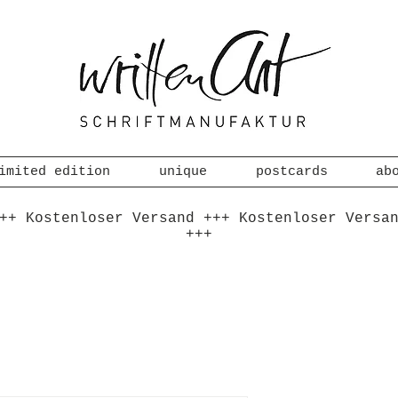
imited edition
unique
postcards
ab
++ Kostenloser Versand +++ Kostenloser Versa
+++