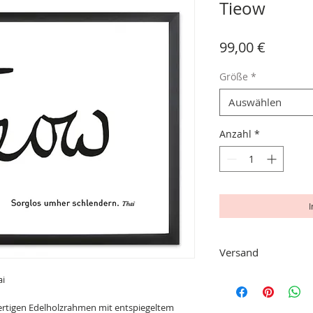
Tieow
Preis
99,00 €
Größe
*
Auswählen
Anzahl
*
Versand
Der Versand ist für a
ai
im Preis inbegriffen.
wertigen Edelholzrahmen mit entspiegeltem